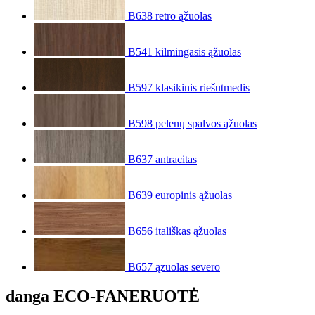
B638 retro ąžuolas
B541 kilmingasis ąžuolas
B597 klasikinis riešutmedis
B598 pelenų spalvos ąžuolas
B637 antracitas
B639 europinis ąžuolas
B656 itališkas ąžuolas
B657 ązuolas severo
danga ECO-FANERUOTĖ