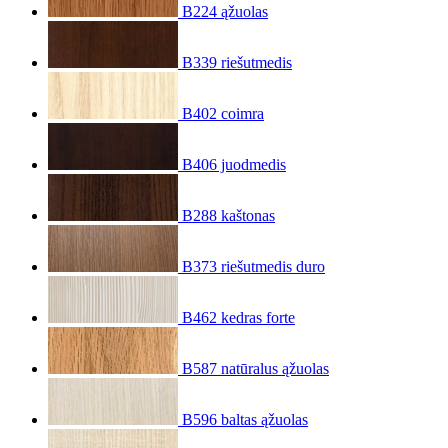
B224 ąžuolas
B339 riešutmedis
B402 coimra
B406 juodmedis
B288 kaštonas
B373 riešutmedis duro
B462 kedras forte
B587 natūralus ąžuolas
B596 baltas ąžuolas