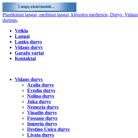
Plastikiniai langai, mediniai langai, klijuotos medienos, Durys, Vidau
durimis,
Veikla
Langai
Lauko durys
Vidaus durys
Garažo vartai
Kontaktai
Vidaus durys
Aralia durys
Evodia durys
Nolina durys
Juka durys
Nemezja durys
Vinadio durys
Fossano durys
Imperia durys
Destino Unico durys
Livata durys