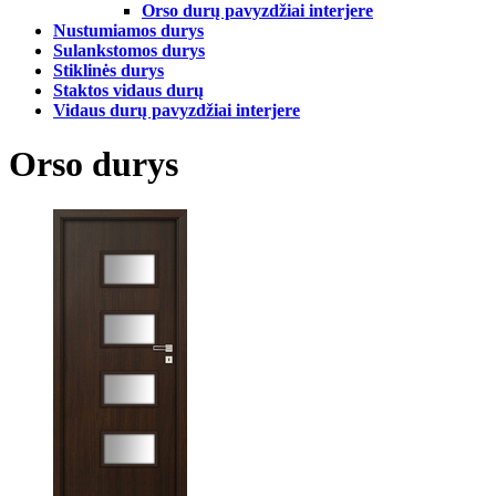
Orso durų pavyzdžiai interjere
Nustumiamos durys
Sulankstomos durys
Stiklinės durys
Staktos vidaus durų
Vidaus durų pavyzdžiai interjere
Orso durys